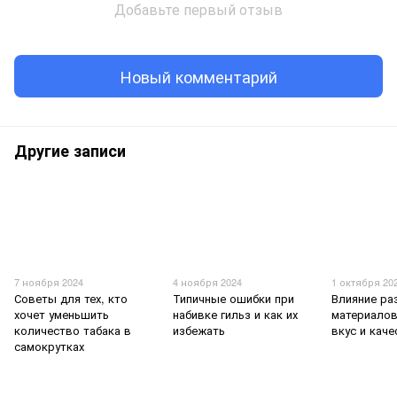
Добавьте первый отзыв
Новый комментарий
Другие записи
7 ноября 2024
4 ноября 2024
1 октября 20
Советы для тех, кто
Типичные ошибки при
Влияние ра
хочет уменьшить
набивке гильз и как их
материалов
количество табака в
избежать
вкус и кач
самокрутках