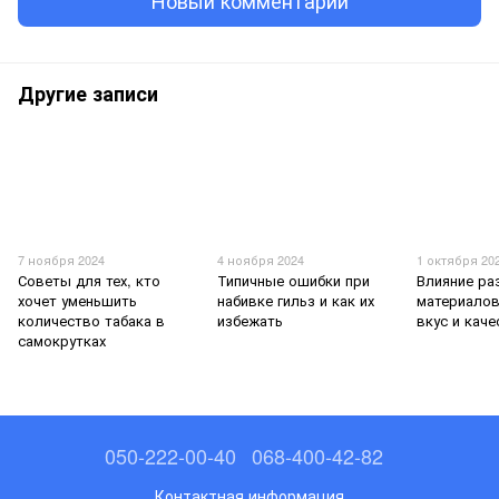
Другие записи
7 ноября 2024
4 ноября 2024
1 октября 20
Советы для тех, кто
Типичные ошибки при
Влияние ра
хочет уменьшить
набивке гильз и как их
материалов
количество табака в
избежать
вкус и кач
самокрутках
050-222-00-40
068-400-42-82
Контактная информация