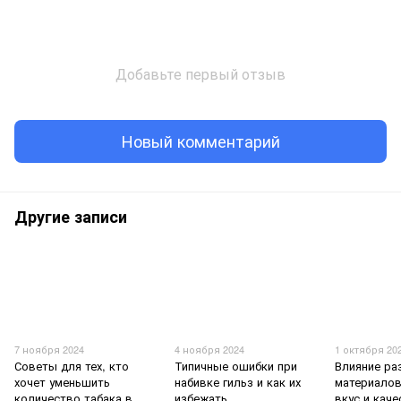
Добавьте первый отзыв
Новый комментарий
Другие записи
7 ноября 2024
4 ноября 2024
1 октября 20
Советы для тех, кто
Типичные ошибки при
Влияние ра
хочет уменьшить
набивке гильз и как их
материалов
количество табака в
избежать
вкус и кач