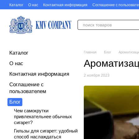
Перейти к основному контенту
Каталог
О нас
Контактная информация
Соглашение с пользоват
Каталог
Главная
Блог
Ароматизация
Ароматизаци
О нас
Контактная информация
2 ноября 2023
Соглашение с
пользователем
Блог
Чем самокрутки
привлекательнее обычных
сигарет?
Гильзы для сигарет: удобный
способ наслаждаться