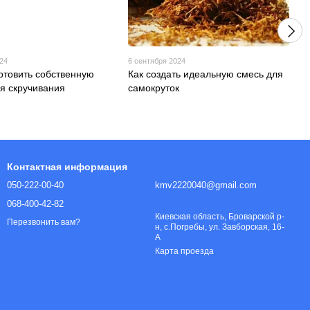
024
6 сентября 2024
готовить собственную
Как создать идеальную смесь для
я скручивания
самокруток
Контактная информация
050-222-00-40
kmv2220040@gmail.com
068-400-42-82
Киевская область, Броварской р-
Перезвонить вам?
н, с.Погребы, ул. Завборская, 16-
А
Карта проезда