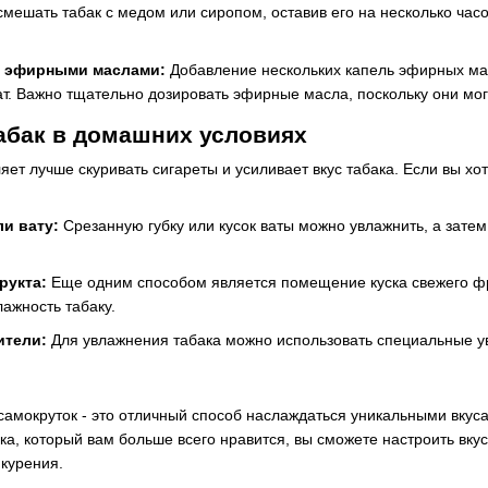
мешать табак с медом или сиропом, оставив его на несколько час
а эфирными маслами:
Добавление нескольких капель эфирных масе
т. Важно тщательно дозировать эфирные масла, поскольку они мо
абак в домашних условиях
ет лучше скуривать сигареты и усиливает вкус табака. Если вы хо
ли вату:
Срезанную губку или кусок ваты можно увлажнить, а затем
рукта:
Еще одним способом является помещение куска свежего фру
лажность табаку.
ители:
Для увлажнения табака можно использовать специальные ув
самокруток - это отличный способ наслаждаться уникальными вкус
а, который вам больше всего нравится, вы сможете настроить вкус
курения.