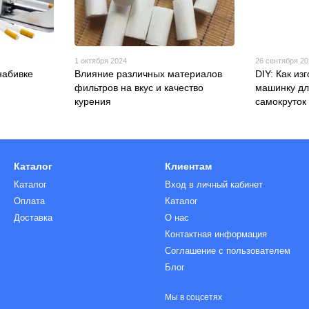
1 октября 2024
26 сентября 2
набивке
Влияние различных материалов
DIY: Как из
фильтров на вкус и качество
машинку дл
курения
самокруток
Каталог
Клиентам
Каталог
Вход в личный кабинет
Оплата
Каталог
Доставка
О нас
Контактная информация
Соглашение с пользователем
Блог
Мы в соцсетях