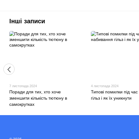
Інші записи
7 листопада 2024
4 листопада 2024
Поради для тих, хто хоче
Типові помилки під ча
зменшити кількість тютюну в
гільз і як їх уникнути
самокрутках