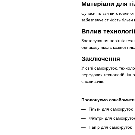
Матеріали для гі
Сучасні гільзи виготовляют
забезпечує стійкість гільзи
Вплив технологій
Застосування новітніх техн
однакову якість кожної гі
Заключення
У світі самокруток, технол
передових технологій, інн
споживачів.
Пропонуємо ознайомитис
Гільзи для самокруток
Фільтри для самокруто
Папір для самокруток