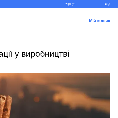
Укр
Рус
Вхід
Мій кошик
ації у виробництві