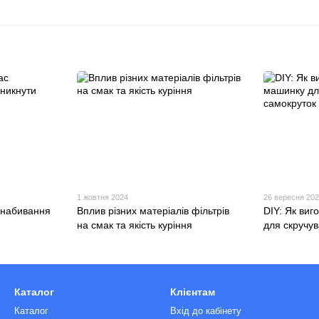
1 жовтня 2024
26 вересня 20
с набивання
Вплив різних матеріалів фільтрів
DIY: Як виг
на смак та якість куріння
для скручу
Каталог
Клієнтам
Каталог
Вхід до кабінету