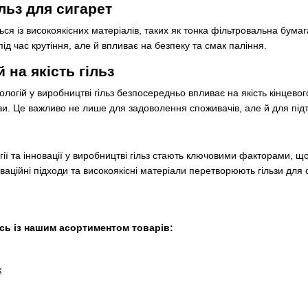
льз для сигарет
ься із високоякісних матеріалів, таких як тонка фільтровальна бума
 під час крутіння, але й впливає на безпеку та смак паління.
 на якість гільз
ологій у виробництві гільз безпосередньо впливає на якість кінцевог
льзи. Це важливо не лише для задоволення споживачів, але й для під
огії та інновації у виробництві гільз стають ключовими факторами,
оваційні підходи та високоякісні матеріали перетворюють гільзи для
ь із нашим асортиментом товарів:
к