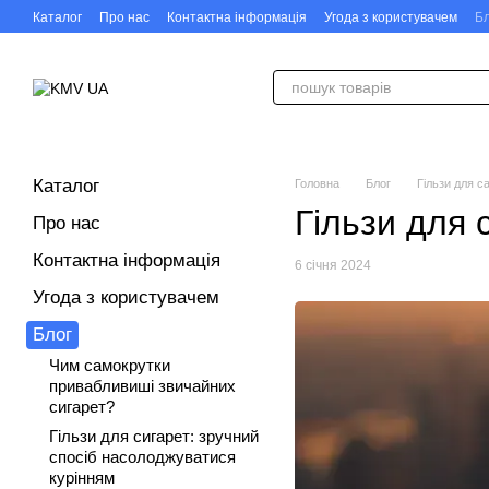
Перейти до основного контенту
Каталог
Про нас
Контактна інформація
Угода з користувачем
Бл
Каталог
Головна
Блог
Гільзи для с
Гільзи для 
Про нас
Контактна інформація
6 січня 2024
Угода з користувачем
Блог
Чим самокрутки
привабливиші звичайних
сигарет?
Гільзи для сигарет: зручний
спосіб насолоджуватися
курінням