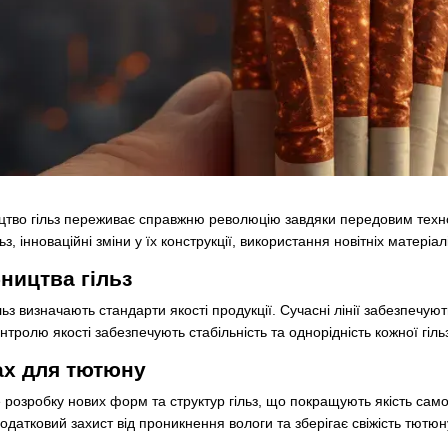
ицтво гільз переживає справжню революцію завдяки передовим техно
з, інноваційні зміни у їх конструкції, використання новітніх матеріалі
ництва гільз
льз визначають стандарти якості продукції. Сучасні лінії забезпечую
нтролю якості забезпечують стабільність та однорідність кожної гіл
зах для тютюну
е розробку нових форм та структур гільз, що покращують якість сам
одатковий захист від проникнення вологи та зберігає свіжість тютюн