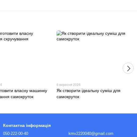
24
6 вересня 2024
отовити власну машинку
Як створити ідеальну суміш для
вання самокруток
самокруток
Контактна інформація
050-222-00-40
kmv2220040@gmail.com