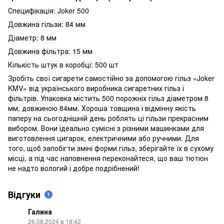
Специфікація: Joker 500
Довжина гільзи: 84 мм
Діаметр: 8 мм
Довжина фільтра: 15 мм
Кількість штук в коробці: 500 шт
Зробіть свої сигарети самостійно за допомогою гільз «Joker
KMV» від українського виробника сигаретних гільз і
фільтрів. Упаковка містить 500 порожніх гільз діаметром 8
мм, довжиною 84мм. Хороша товщина і відмінну якість
паперу на сьогоднішній день роблять ці гільзи прекрасним
вибором. Вони ідеально сумісні з різними машинками для
виготовлення цигарок, електричними або ручними. Для
того, щоб запобігти зміні форми гільз, зберігайте їх в сухому
місці, а під час наповнення переконайтеся, що ваш тютюн
не надто вологий і добре подрібнений!
Відгуки
1
Галина
26.08.2024 в 18:42